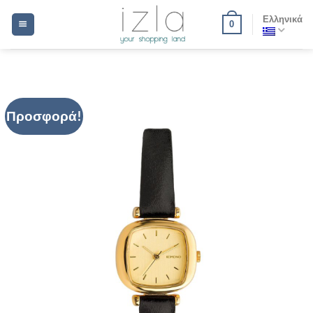
Μετάβαση
Ελληνικά
0
στο
περιεχόμενο
Προσφορά!