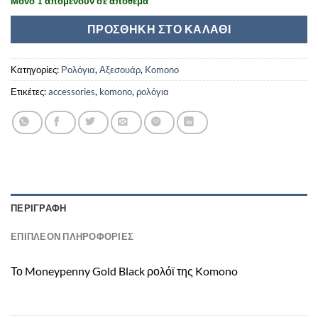
Μόνο 1 απομένουν σε απόθεμα
40,00€.
ΠΡΟΣΘΉΚΗ ΣΤΟ ΚΑΛΆΘΙ
Κατηγορίες:
Ρολόγια
,
Αξεσουάρ
,
Komono
Ετικέτες:
accessories
,
komono
,
ρολόγια
ΠΕΡΙΓΡΑΦΉ
ΕΠΙΠΛΈΟΝ ΠΛΗΡΟΦΟΡΊΕΣ
Το Moneypenny Gold Black ρολόϊ της Komono