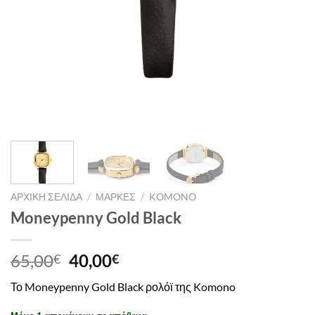
ΑΡΧΙΚΉ ΣΕΛΊΔΑ
/
ΜΆΡΚΕΣ
/
KOMONO
Moneypenny Gold Black
Original
Η
65,00
40,00
€
€
price
τρέχουσα
Το Moneypenny Gold Black ρολόϊ της Komono
was:
τιμή
65,00€.
είναι: