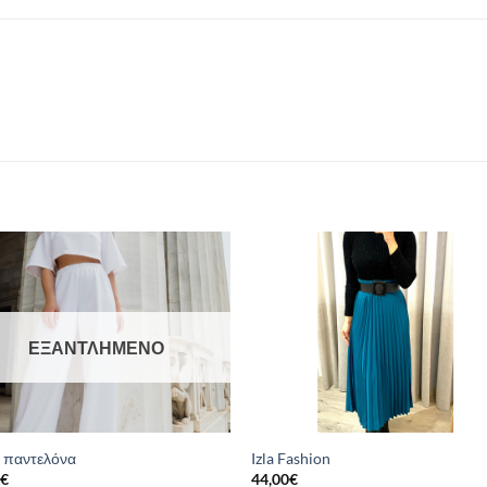
ΕΞΑΝΤΛΗΜΈΝΟ
” παντελόνα
Izla Fashion
0
€
44,00
€