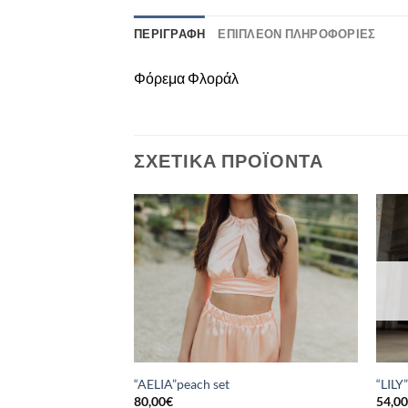
ΠΕΡΙΓΡΑΦΉ
ΕΠΙΠΛΈΟΝ ΠΛΗΡΟΦΟΡΊΕΣ
Φόρεμα Φλοράλ
ΣΧΕΤΙΚΆ ΠΡΟΪΌΝΤΑ
 – AFRODITI
“AELIA”peach set
“LILY
80,00
€
54,0