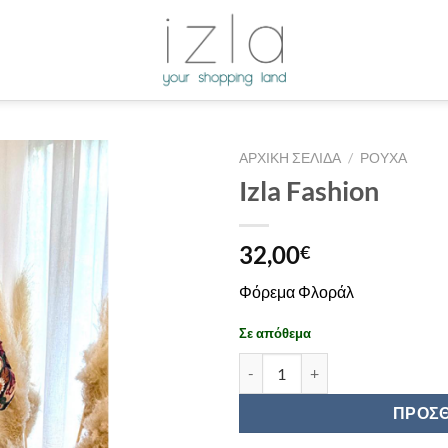
ΑΡΧΙΚΉ ΣΕΛΊΔΑ
/
ΡΟΎΧΑ
Izla Fashion
32,00
€
Φόρεμα Φλοράλ
Σε απόθεμα
Izla Fashion ποσότητα
ΠΡΟΣΘ