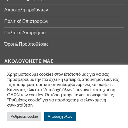
Αποστολή προϊόντων
Πολιτική Επιστροφών
Πολιτική Απορρήτου
Όροι & Προϋποθέσεις
ΑΚΟΛΟΥΘΉΣΤΕ ΜΑΣ
Χρησιμοποιούμε cookies στον ιστότοπό μας για να σας
προσφέρουμε την πιο σχετική εμπειρία, απομνημονεύοντας
τις προτιμήσεις σας και επαναλαμβανόμενες επισκέψεις.
Κάνοντας κλικ στο "Αποδοχή όλων", συναινείτε στη χρήση
ΟΛΩΝ των cookies. Ωστόσο, μπορείτε να επισκεφτείτε τις
"Ρυθμίσεις cookie" για να παράσχετε μια ελεγχόμενη
συγκατάθεση.
Ρυθμίσεις cookie
Αποδοχή όλων
Copyright 2026 ©
Izla Shopping- Powered by ArTECH