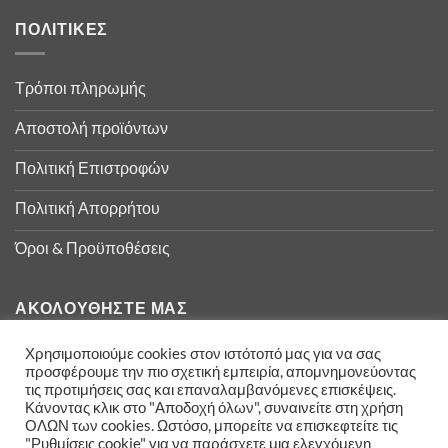
ΠΟΛΙΤΙΚΈΣ
Τρόποι πληρωμής
Αποστολή προϊόντων
Πολιτική Επιστροφών
Πολιτική Απορρήτου
Όροι & Προϋποθέσεις
ΑΚΟΛΟΥΘΉΣΤΕ ΜΑΣ
Χρησιμοποιούμε cookies στον ιστότοπό μας για να σας
προσφέρουμε την πιο σχετική εμπειρία, απομνημονεύοντας
τις προτιμήσεις σας και επαναλαμβανόμενες επισκέψεις.
Κάνοντας κλικ στο "Αποδοχή όλων", συναινείτε στη χρήση
ΟΛΩΝ των cookies. Ωστόσο, μπορείτε να επισκεφτείτε τις
"Ρυθμίσεις cookie" για να παράσχετε μια ελεγχόμενη