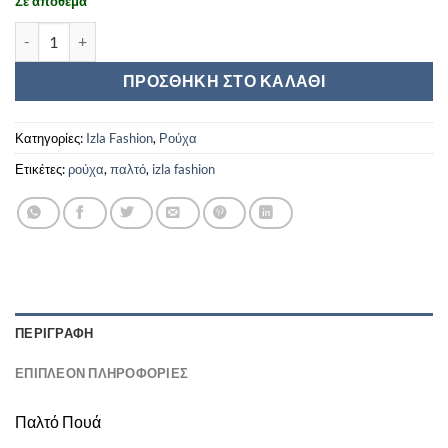
Σε απόθεμα
Izla Fashion ποσότητα
ΠΡΟΣΘΉΚΗ ΣΤΟ ΚΑΛΆΘΙ
Κατηγορίες:
Izla Fashion
,
Ρούχα
Ετικέτες:
ρούχα
,
παλτό
,
izla fashion
ΠΕΡΙΓΡΑΦΉ
ΕΠΙΠΛΈΟΝ ΠΛΗΡΟΦΟΡΊΕΣ
Παλτό Πουά